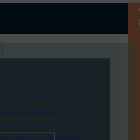
y Bochum
tyard by Marriott Dortmund
tyard by Marriott Maagdenburg
tyard by Marriott Schwerin
eutz, a tribute portfolio hotel Keulen
aton Berlin Grand Hotel Esplanade​