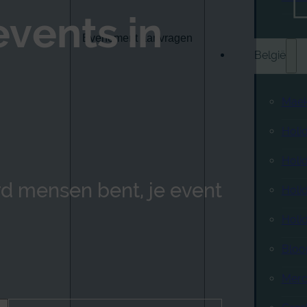
vents in
Evenement aanvragen
België
Maek
ing
Holi
Holi
erd mensen bent, je event
Holi
Holi
Bloo
Merc