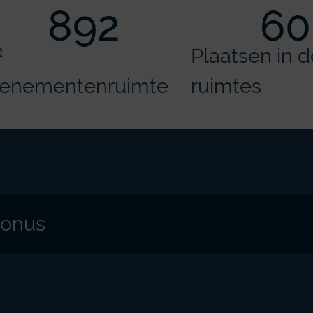
892
60
²
Plaatsen in d
enementenruimte
ruimtes
Bonus