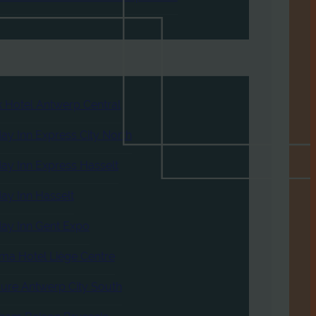
 Hotel Antwerp Central
day Inn Express City North
day Inn Express Hasselt
day Inn Hasselt
day Inn Gent Expo
ma Hotel Liège Centre
ure Antwerp City South