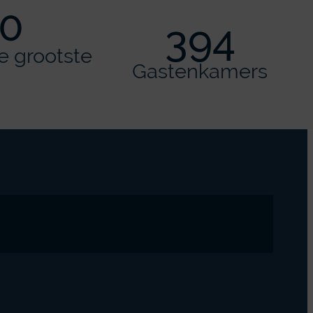
0
394
e grootste
Gastenkamers