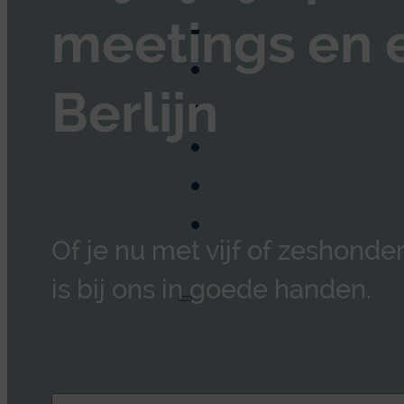
meetings en e
Hotel
Berlijn
Routebeschrijv
Contact
Of je nu met vijf of zeshond
is bij ons in goede handen.