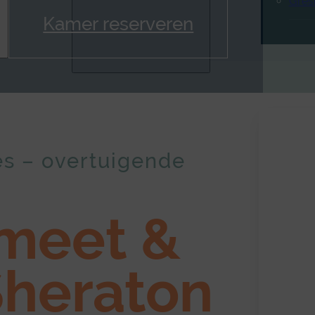
Gres
Kamer reserveren
es – overtuigende
meet &
heraton