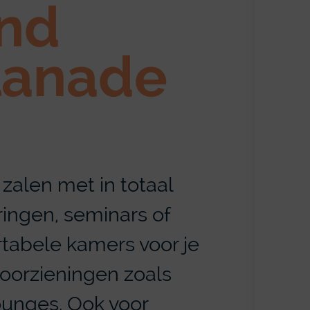
and
lanade​
 zalen met in totaal
ringen, seminars of
rtabele kamers voor je
voorzieningen zoals
lounges. Ook voor